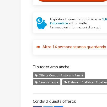
Acquistando questo coupon otterrai
1,8
€ di credito
sul tuo wallet.
Per maggiori informazioni
clicca qui
.
Altre
14
persone stanno guardando
Ti suggeriamo anche:
Offerte Coupon Ristoranti Rimini
Cene di pesce
Ristoranti Stellati ed Eccelle
Condividi questa offerta: