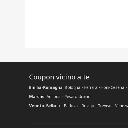
Coupon vicino a te
Emilia-Romagna
:
Bologna
Ferrara
Forlì-Cesena
Marche
:
Ancona
Pesaro Urbino
Veneto
:
Belluno
Padova
Rovigo
Treviso
Venezi