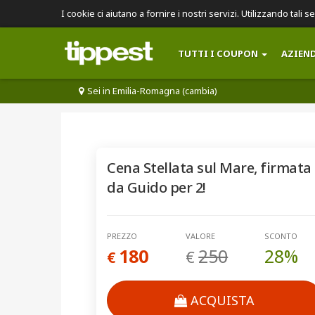
I cookie ci aiutano a fornire i nostri servizi. Utilizzando tali s
TUTTI I COUPON
AZIEN
Sei in Emilia-Romagna (cambia)
Cena Stellata sul Mare, firmata
da Guido per 2!
PREZZO
VALORE
SCONTO
180
250
28%
€
€
ACQUISTA