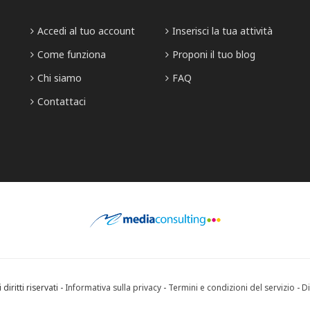
Accedi al tuo account
Inserisci la tua attività
Come funziona
Proponi il tuo blog
Chi siamo
FAQ
Contattaci
diritti riservati -
Informativa sulla privacy
-
Termini e condizioni del servizio
-
Di