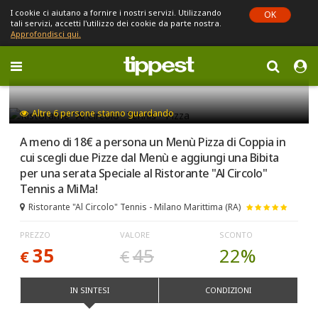
I cookie ci aiutano a fornire i nostri servizi. Utilizzando
OK
tali servizi, accetti l'utilizzo dei cookie da parte nostra.
Approfondisci qui.
Toggle
navigation
Sei in Emilia-Romagna (cambia)
Altre
6
persone stanno guardando
A meno di 18€ a persona un Menù Pizza di Coppia in
cui scegli due Pizze dal Menù e aggiungi una Bibita
per una serata Speciale al Ristorante "Al Circolo"
Tennis a MiMa!
Ristorante "Al Circolo" Tennis - Milano Marittima (RA)
PREZZO
VALORE
SCONTO
35
45
22%
€
€
IN SINTESI
CONDIZIONI